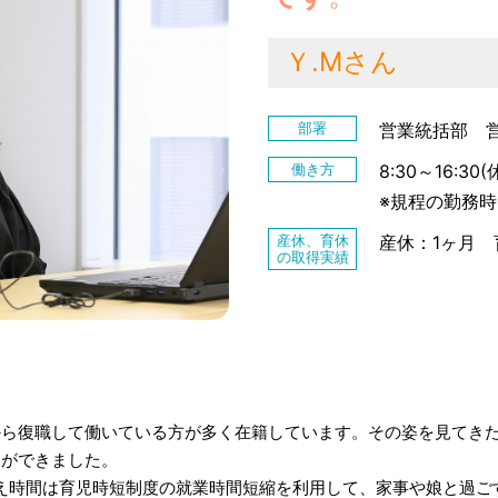
Ｙ.Mさん
部署
営業統括部 
働き方
8:30～16:
※規程の勤務時間
産休、育休
産休：1ヶ月 
の取得実績
から復職して働いている方が多く在籍しています。その姿を見てき
とができました。
え時間は育児時短制度の就業時間短縮を利用して、家事や娘と過ご