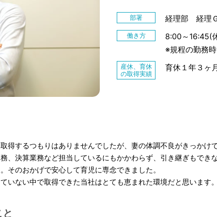
部署
経理部 経理
働き方
8:00～16:
※規程の勤務時間
産休、育休
育休１年３ヶ
の取得実績
を取得するつもりはありませんでしたが、妻の体調不良がきっかけ
業務、決算業務など担当しているにもかかわらず、引き継ぎもでき
た。そのおかげで安心して育児に専念できました。
していない中で取得できた当社はとても恵まれた環境だと思います
こと