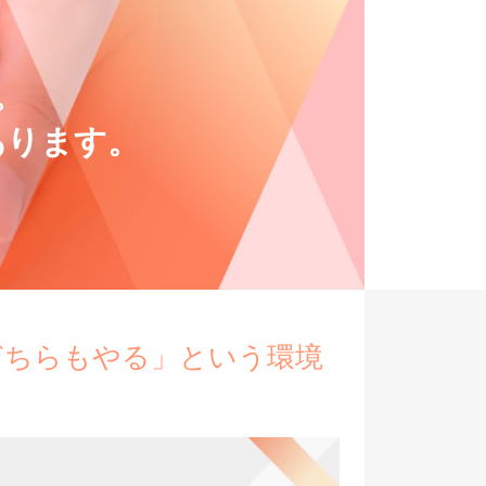
。
あります。
どちらもやる」という環境
。