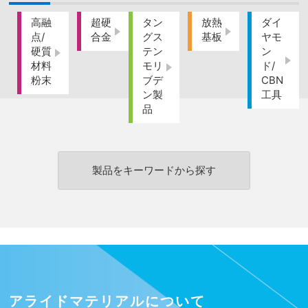
高融
超硬
タン
放熱
ダイ
点/
合金
グス
基板
ヤモ
硬質
テン
ン
材料
モリ
ド/
粉末
ブデ
CBN
ン製
工具
品
製品をキーワードから探す
アライドマテリアルについて