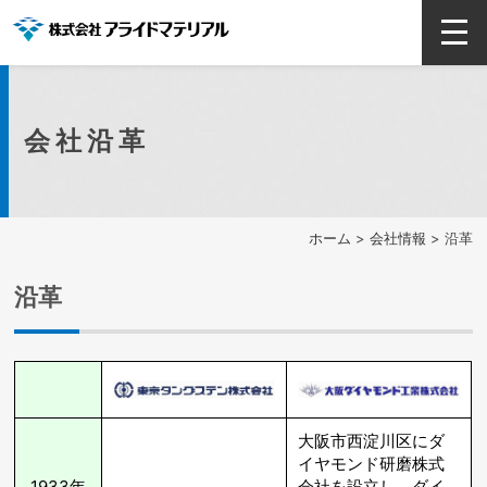
会社沿革
ホーム
>
会社情報
> 沿革
沿革
大阪市西淀川区にダ
イヤモンド研磨株式
1933年
会社を設立し、ダイ