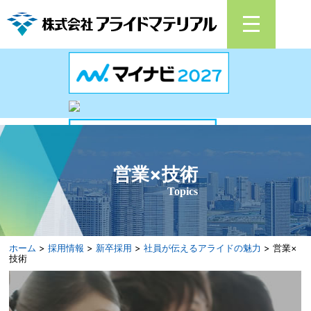
営業×技術
Topics
ホーム
>
採用情報
>
新卒採用
>
社員が伝えるアライドの魅力
> 営業×
技術