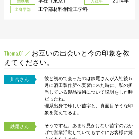
本社（東京）
2014年
勤務地
入社年
工学部材料創造工学科
出身学部
お互いの出会いと今の印象を教
Thema.01
えてください。
彼と初めて会ったのは鉄尾さんが入社後５
川合さん
月に酒田製作所へ実習に来た時に、私の担
当している製品技術について説明をした時
だったね。
理系出身で珍しい苗字と、真面目そうな印
象を覚えてるよ。
そうですね。あまり見かけない苗字のおか
鉄尾さん
げで営業活動していてもすぐにお客様に覚