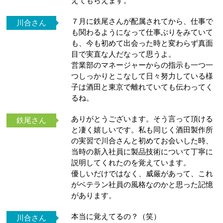
えてもらえます。
７月に鉄尾さんが配属されてから、仕事で
川合さん
も関わるようになって仕事ぶりをみていて
も、今も初めて出会った時と変わらず真面
目で実直な人だなって思うよ。
営業部のマネージャーからの指示も一つ一
つしっかりとこなして日々努力している様
子は酒田と東京で離れていても伝わってく
るね。
ありがとうございます。そう言って頂ける
鉄尾さん
と凄く嬉しいです。私も同じく酒田製作所
の実習で川合さんと初めてお会いした時、
当時の新入社員に製品技術について丁寧に
説明してくれたのを覚えています。
優しいだけではなく、威厳があって、これ
がベテラン社員の風格なのかと思った記憶
があります。
本当に覚えてるの？（笑）
川合さん