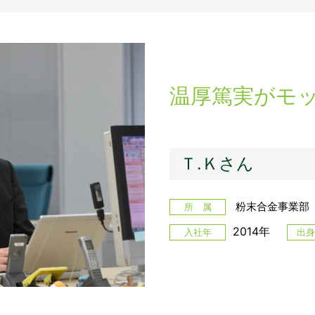
温厚篤実がモ
Ｔ.Ｋさん
粉末合金事業部
所 属
2014年
入社年
出