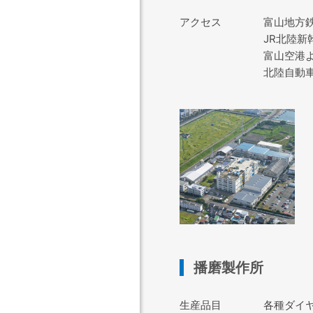
アクセス
富山地方
JR北陸新
富山空港よ
北陸自動車
播磨製作所
生産品目
各種ダイ