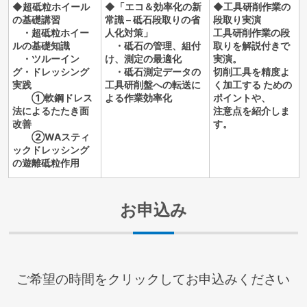
◆超砥粒ホイール
◆「エコ＆効率化の新
◆工具研削作業の
の基礎講習
常識 – 砥石段取りの省
段取り実演
・超砥粒ホイー
人化対策」
工具研削作業の段
ルの基礎知識
・砥石の管理、組付
取りを解説付きで
・ツルーイン
け、測定の最適化
実演。
グ・ドレッシング
・砥石測定データの
切削工具を精度よ
実践
工具研削盤への転送に
く加工する ための
①軟鋼ドレス
よる作業効率化
ポイントや、
法によるたたき面
注意点を紹介しま
改善
す。
②WAスティ
ックドレッシング
の遊離砥粒作用
お申込み
ご希望の時間をクリックしてお申込みください