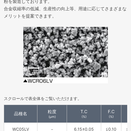
粉を製造しております。
合金収縮率の低減、生産性の向上等、用途に応じてさまざまな
メリットを提案できます。
スクロールで表全体をご覧いただけます。
粒度
T.C
F.C
品種名
(μm)
(%)
(%)
WC05LV
－
6.15±0.05
≦0.10
≦