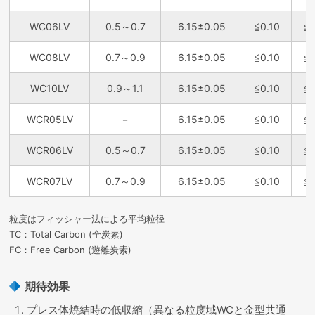
WC06LV
0.5～0.7
6.15±0.05
≦0.10
≦
WC08LV
0.7～0.9
6.15±0.05
≦0.10
≦
WC10LV
0.9～1.1
6.15±0.05
≦0.10
≦
WCR05LV
－
6.15±0.05
≦0.10
≦
WCR06LV
0.5～0.7
6.15±0.05
≦0.10
≦
WCR07LV
0.7～0.9
6.15±0.05
≦0.10
≦
粒度はフィッシャー法による平均粒径
TC：Total Carbon (全炭素)
FC：Free Carbon (遊離炭素)
期待効果
プレス体焼結時の低収縮（異なる粒度域WCと金型共通