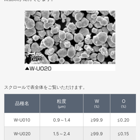
スクロールで表全体をご覧いただけます。
粒度
W
O
品種名
(μm)
(%)
(%)
W-U010
0.9～1.4
≧99.9
≦0.20
W-U020
1.5～2.4
≧99.9
≦0.15