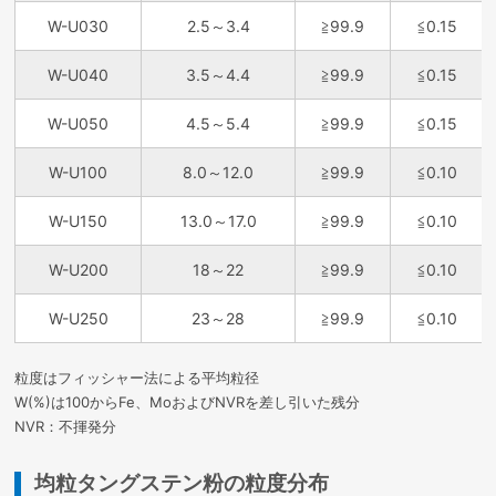
W-U030
2.5～3.4
≧99.9
≦0.15
W-U040
3.5～4.4
≧99.9
≦0.15
W-U050
4.5～5.4
≧99.9
≦0.15
W-U100
8.0～12.0
≧99.9
≦0.10
W-U150
13.0～17.0
≧99.9
≦0.10
W-U200
18～22
≧99.9
≦0.10
W-U250
23～28
≧99.9
≦0.10
粒度はフィッシャー法による平均粒径
W(%)は100からFe、MoおよびNVRを差し引いた残分
NVR：不揮発分
均粒タングステン粉の粒度分布