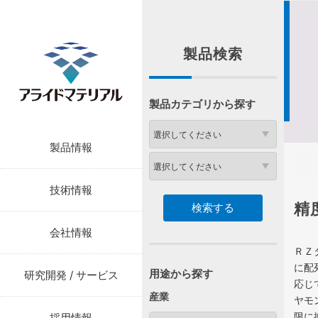
製品検索
製品カテゴリから探す
製品情報
技術情報
精
会社情報
ＲＺ
に配
用途から探す
研究開発 / サービス
応じ
産業
ヤモ
限に
採用情報