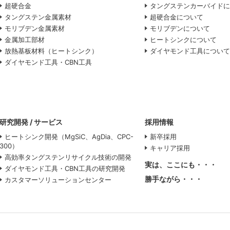
超硬合金
タングステンカーバイド
タングステン金属素材
超硬合金について
モリブデン金属素材
モリブデンについて
金属加工部材
ヒートシンクについて
放熱基板材料（ヒートシンク）
ダイヤモンド工具につい
ダイヤモンド工具・CBN工具
研究開発 / サービス
採用情報
ヒートシンク開発（MgSiC、AgDia、CPC-
新卒採用
300）
キャリア採用
高効率タングステンリサイクル技術の開発
実は、ここにも・・・
ダイヤモンド工具・CBN工具の研究開発
勝手ながら・・・
カスタマーソリューションセンター
サイトポリシー
プライバシー