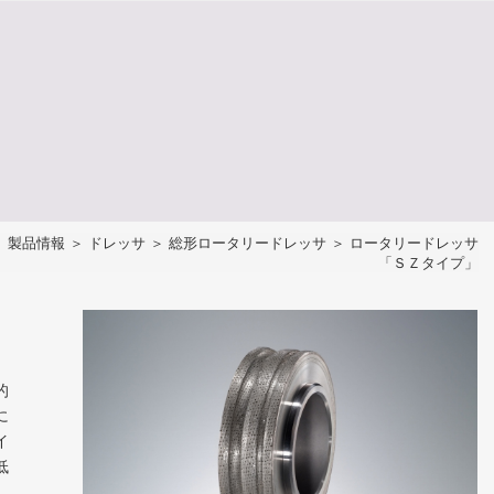
＞
製品情報
＞
ドレッサ
＞
総形ロータリードレッサ
＞ ロータリードレッサ
「ＳＺタイプ」
的
に
イ
低