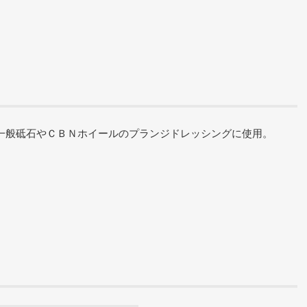
一般砥石やＣＢＮホイールのプランジドレッシングに使用。