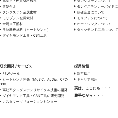
高融点・硬質材料粉末
タングステンについて
超硬合金
タングステンカーバイド
タングステン金属素材
超硬合金について
モリブデン金属素材
モリブデンについて
金属加工部材
ヒートシンクについて
放熱基板材料（ヒートシンク）
ダイヤモンド工具につい
ダイヤモンド工具・CBN工具
研究開発 / サービス
採用情報
FSWツール
新卒採用
ヒートシンク開発（MgSiC、AgDia、CPC-
キャリア採用
300）
実は、ここにも・・・
高効率タングステンリサイクル技術の開発
勝手ながら・・・
ダイヤモンド工具・CBN工具の研究開発
カスタマーソリューションセンター