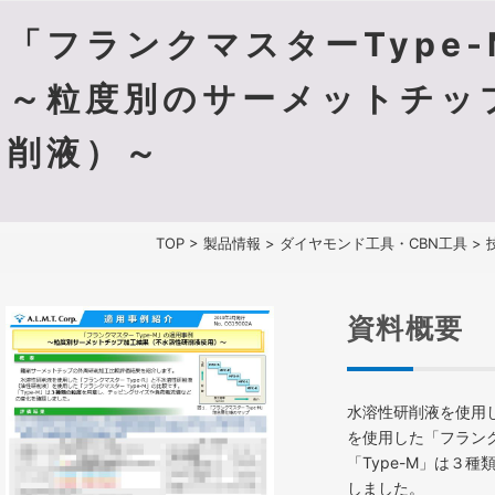
「フランクマスターType
～粒度別のサーメットチッ
削液）～
TOP
>
製品情報
>
ダイヤモンド工具・CBN工具
>
資料概要
水溶性研削液を使用し
を使用した「フランク
「Type-M」は３
しました。