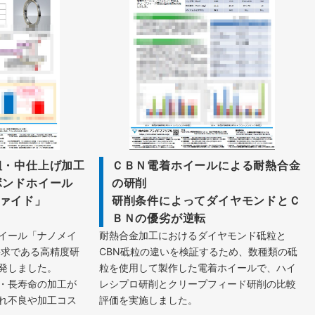
粗・中仕上げ加工
ＣＢＮ電着ホイールによる耐熱合金
ボンドホイール
の研削
ァイド」
研削条件によってダイヤモンドとＣ
ＢＮの優劣が逆転
イール「ナノメイ
耐熱合金加工におけるダイヤモンド砥粒と
要求である高精度研
CBN砥粒の違いを検証するため、数種類の砥
発しました。
粒を使用して製作した電着ホイールで、ハイ
・長寿命の加工が
レシプロ研削とクリープフィード研削の比較
れ不良や加工コス
評価を実施しました。