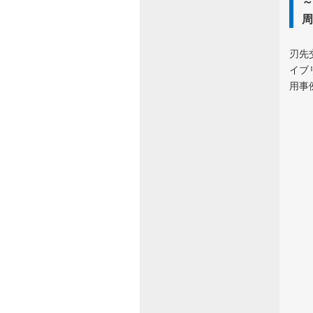
刃先
イブ
用事