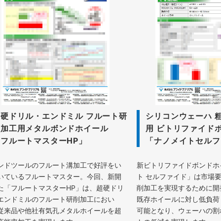
超硬ドリル・エンドミル フルート研
シリコンウェーハ 
削加工用メタルボンドホイール
用 ビトリファイド
「フルートマスターHP」
「ナノメイトセルフ
ンドツールのフルート溝加工で好評をい
新ビトリファイドボンドホ
いているフルートマスター。今回、新開
ト セルファイド」は市場
た「フルートマスターHP」は、超硬ドリ
削加工を実現するために開
エンドミルのフルート研削加工におい
既存ホイールに対し低負荷
従来品や他社有気孔メタルホイールを超
可能となり、ウェーハの割