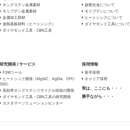
タングステン金属素材
超硬合金について
モリブデン金属素材
モリブデンについて
金属加工部材
ヒートシンクについて
放熱基板材料（ヒートシンク）
ダイヤモンド工具につい
ダイヤモンド工具・CBN工具
研究開発 / サービス
採用情報
FSWツール
新卒採用
ヒートシンク開発（MgSiC、AgDia、CPC-
キャリア採用
300）
実は、ここにも・・・
高効率タングステンリサイクル技術の開発
勝手ながら・・・
ダイヤモンド工具・CBN工具の研究開発
カスタマーソリューションセンター