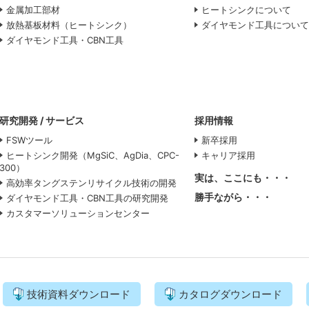
金属加工部材
ヒートシンクについて
放熱基板材料（ヒートシンク）
ダイヤモンド工具につい
ダイヤモンド工具・CBN工具
研究開発 / サービス
採用情報
FSWツール
新卒採用
ヒートシンク開発（MgSiC、AgDia、CPC-
キャリア採用
300）
実は、ここにも・・・
高効率タングステンリサイクル技術の開発
勝手ながら・・・
ダイヤモンド工具・CBN工具の研究開発
カスタマーソリューションセンター
サイトポリシー
プライバシー
技術資料ダウンロード
カタログダウンロード
Copyright(c) A.L.M.T. Corp. A