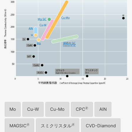
Mo
Cu-W
Cu-Mo
CPC
🄬
AIN
MAGSIC
🄬
スミクリスタル
🄬
CVD-Diamond