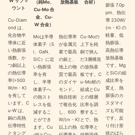
W サブマ
（純Mo、
放熱基板
合材）
膨張 7.0p
ウント
Cu-Mo 合
pm、熱伝
金、Cu-
Cu-Diam
導 230W/
W 合金）
ond は、
(ｍ・K) の
化合物半
軽量、低
Moは半導
熱伝導率
Cu-Moの
導体に近
熱膨張、
体素子（S
が金属元
上下を純
い熱膨張
高熱伝導
i、GaN、
素で最高
銅で挟ん
係数、か
放熱基板
SiC）に近
の銀と、
だ3層構造
つ銅以上
です。Mg
い熱膨張
地上の物
の放熱基
の熱伝導
とSiCの組
率を有
質で最高
板です。C
率(>500
成比率を
し、半導
のダイヤ
u-Mo材の
W/m・K)
変え、熱
体素子へ
モンド。
組成とCu
を有して
膨張のカ
の熱スト
独自技術
との積層
います。C
スタマイ
レスを低
で複合化
比率を調
u-W は、
ズも可能
減するこ
し、600
整するこ
銅の高熱
です。反
とができ
W/(ｍ・K)
とで、熱
伝導特性
り付け形
ます。Cu
以上の熱
伝導率と
とタング
状のばら
-WとCu-
伝導率を
線膨張係