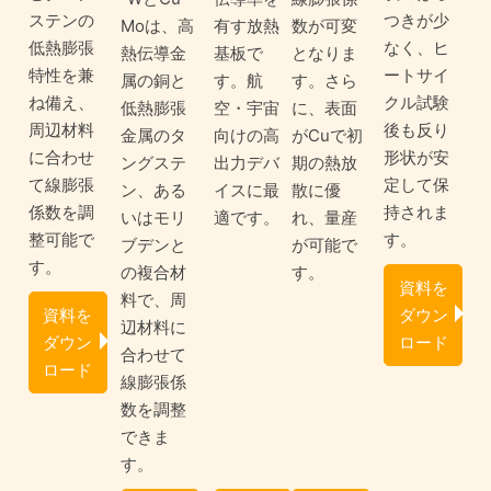
ステンの
つきが少
Moは、高
有す放熱
数が可変
低熱膨張
なく、ヒ
熱伝導金
基板で
となりま
特性を兼
ートサイ
属の銅と
す。航
す。さら
ね備え、
クル試験
低熱膨張
空・宇宙
に、表面
周辺材料
後も反り
金属のタ
向けの高
がCuで初
に合わせ
形状が安
ングステ
出力デバ
期の熱放
て線膨張
定して保
ン、ある
イスに最
散に優
係数を調
持されま
いはモリ
適です。
れ、量産
整可能で
す。
ブデンと
が可能で
す。
の複合材
す。
資料を
料で、周
資料を
ダウン
辺材料に
ダウン
ロード
合わせて
ロード
線膨張係
数を調整
できま
す。