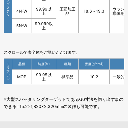
ン
グ
ス
99.99以
圧延加工
ウラン
4N-W
18.6～19.3
テ
上
品
導体用
ン
99.999以
5N-W
上
スクロールで表全体をご覧いただけます。
モ
品種
純度(%)
種類
密度(g/cm
3
)
リ
ブ
99.95以
デ
MOP
標準品
10.2
一般的
ン
上
※大型スパッタリングターゲットであるG6寸法を切り出す事の
できるT15.2×1,820×2,320mmの製作も可能です。