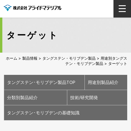
ターゲット
ホーム
>
製品情報
>
タングステン・モリブデン製品
>
用途別タングス
テン・モリブデン製品
> ターゲット
タングステン･モリブデン製品TOP
用途別製品紹介
分類別製品紹介
技術/研究開発
半導体用
医療用
エネルギー･脱炭
車載用
ランプ(照明)用
高温炉部材用
ガラス用
溶接･切断･工具用
タングステン･モリブデンの基礎知識
素用
タングステン素材
モリブデン素材
各種加工品
高効率リサイクル技術
耐熱衝撃タングステン
当社独自のモリブデン