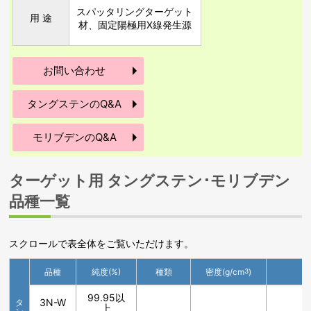
スパッタリングターゲット
用 途
材、固定陽極用X線発生源
お問い合わせ
タングステンのQ&A
モリブデンのQ&A
ターゲット用 タングステン･モリブデン
品種一覧
スクロールで表全体をご覧いただけます。
品種
純度(%)
種類
密度(g/cm
3
)
99.95以
3N-W
タ
上