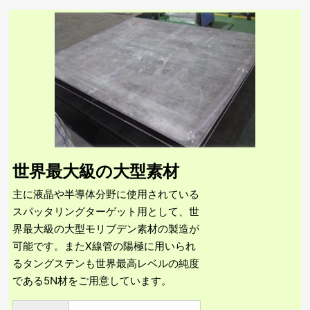
タングステンの特長
モリブデンの特長
製造工程
タングステンのQ&A
モリブデンのQ&A
世界最大級の大型素材
主に液晶や半導体分野に使用されている
スパッタリングターゲット用として、世
界最大級の大型モリブデン素材の製造が
可能です。またX線管の陽極に用いられ
るタングステンも世界最高レベルの純度
である5N材をご用意しています。