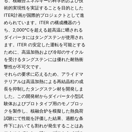
る、核融合エネルギーの科学的および技
術的実現性を実証することを目的とした
ITER計画が国際的プロジェクトとして進
められています。ITER の構成機器のう
ち、2,000℃を超える超高温に晒される
ダイバータにはタングステンが使用され
ます。ITER の安定した運転を可能とする
ために、高温加熱および冷却のサイクル
を受けるタングステンには優れた耐熱衝
撃性が不可欠です。
それらの要求に応えるため、アライドマ
テリアルは高温加熱による再結晶粒の成
長を抑制したタングステン材を開発しま
した。この開発材からダイバータ小型試
験体およびプロトタイプ用のモノブロッ
クを製作し、核融合炉を模擬した熱負荷
試験にて性能を評価した結果、過酷な条
件下においても割れが発生することはあ