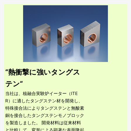
タングステンの特長
モリブデンの特長
製造工程
タングステンのQ&A
モリブデンのQ&A
“熱衝撃に強いタングス
テン“
当社は、核融合実験炉イーター（ITE
R）に適したタングステン材を開発し、
特殊接合法によりタングステンと無酸素
銅を接合したタングステンモノブロック
を製造しました。 開発材料は従来材料
と比較して、変形による顕著な表面隆起