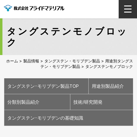
タングステンモノブロッ
ク
ホーム
>
製品情報
>
タングステン・モリブデン製品
>
用途別タングス
テン・モリブデン製品
> タングステンモノブロック
タングステン･モリブデン製品TOP
用途別製品紹介
分類別製品紹介
技術/研究開発
半導体用
医療用
エネルギー･脱炭
車載用
ランプ(照明)用
高温炉部材用
ガラス用
溶接･切断･工具用
タングステン･モリブデンの基礎知識
素用
タングステン素材
モリブデン素材
各種加工品
高効率リサイクル技術
耐熱衝撃タングステン
当社独自のモリブデン