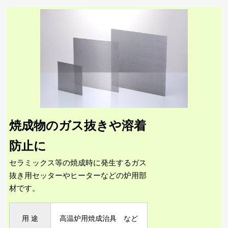
タングステンの特長
モリブデンの特長
製造工程
タングステンのQ&A
モリブデンのQ&A
焼成物のガス抜きや溶着
防止に
セラミックス等の焼成時に発生するガス
抜き用セッターやヒーターなどの炉用部
材です。
用 途
高温炉用焼成治具 など