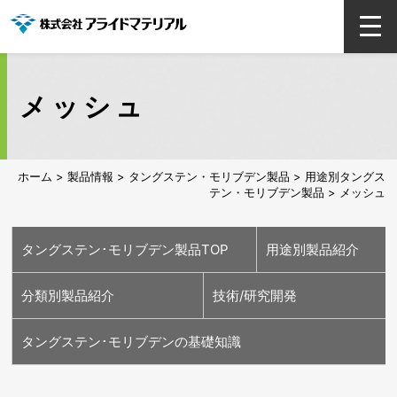
メッシュ
ホーム
>
製品情報
>
タングステン・モリブデン製品
>
用途別タングス
テン・モリブデン製品
> メッシュ
タングステン･モリブデン製品TOP
用途別製品紹介
分類別製品紹介
技術/研究開発
半導体用
医療用
エネルギー･脱炭
車載用
ランプ(照明)用
高温炉部材用
ガラス用
溶接･切断･工具用
タングステン･モリブデンの基礎知識
素用
タングステン素材
モリブデン素材
各種加工品
高効率リサイクル技術
耐熱衝撃タングステン
当社独自のモリブデン