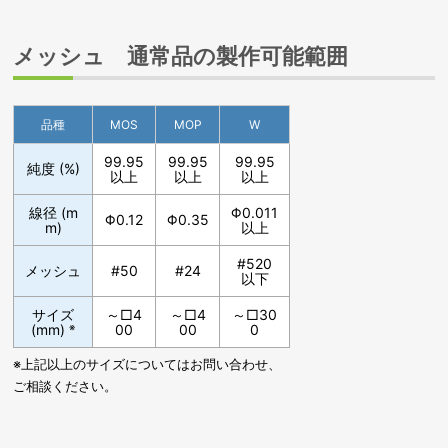
メッシュ 通常品の製作可能範囲
品種
MOS
MOP
W
99.95
99.95
99.95
純度 (%)
以上
以上
以上
線径 (m
Φ0.011
Φ0.12
Φ0.35
m)
以上
#520
メッシュ
#50
#24
以下
サイズ
～□4
～□4
～□30
(mm)
※
00
00
0
※上記以上のサイズについてはお問い合わせ、
ご相談ください。