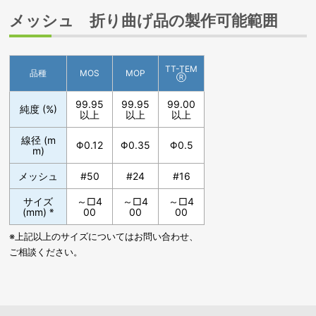
メッシュ 折り曲げ品の製作可能範囲
TT-TEM
品種
MOS
MOP
Ⓡ
99.95
99.95
99.00
純度 (%)
以上
以上
以上
線径 (m
Φ0.12
Φ0.35
Φ0.5
m)
メッシュ
#50
#24
#16
サイズ
～□4
～□4
～□4
(mm)
※
00
00
00
※上記以上のサイズについてはお問い合わせ、
ご相談ください。