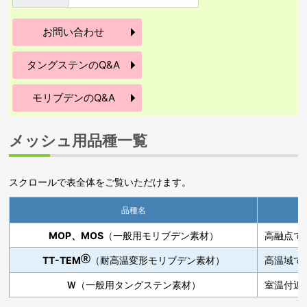
お問い合わせ
タングステンのQ&A
モリブデンのQ&A
メッシュ用品種一覧
スクロールで表全体をご覧いただけます。
品種名
MOP、MOS
（一般用モリブデン素材）
高融点で
TT-TEM
Ⓡ
（耐高温変形モリブデン素材）
高温域で
Ｗ
（一般用タングステン素材）
室温付近