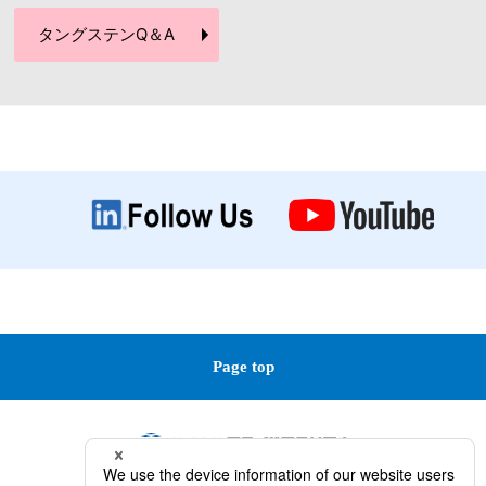
タングステン
Q＆A
Page top