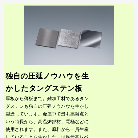
タングステンの特長
モリブデンの特長
製造工程
タングステンのQ&A
モリブデンのQ&A
独自の圧延ノウハウを生
かしたタングステン板
厚板から薄板まで。難加工材であるタン
グステンも独自の圧延ノウハウを生かし
製造しています。金属中で最も高融点と
いう特長から、高温炉部材、電極などに
使用されます。また、原料から一貫生産
していることを生かした、世界最高レベ