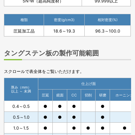
5N-W（超高純度材）
99.999以上
種類
密度(g/cm3)
相対密度(%)
圧延加工品
18.6～19.3
96.3～100.0
タングステン板の製作可能範囲
スクロールで表全体をご覧いただけます。
仕上げ面
厚み（mm）
以上 ～ 未満
圧延
鏡面
CC
切削
研磨
ホーニング
0.4～0.5
●
●
●
●
0.5～1.0
●
●
●
●
1.0～1.5
●
●
●
●
●