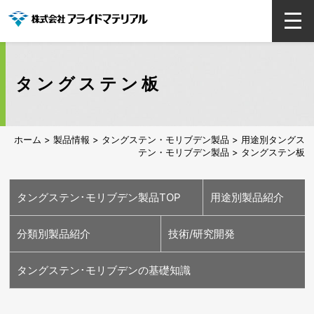
タングステン板
ホーム
>
製品情報
>
タングステン・モリブデン製品
>
用途別タングス
テン・モリブデン製品
> タングステン板
タングステン･モリブデン製品TOP
用途別製品紹介
分類別製品紹介
技術/研究開発
半導体用
医療用
エネルギー･脱炭
車載用
ランプ(照明)用
高温炉部材用
ガラス用
溶接･切断･工具用
タングステン･モリブデンの基礎知識
素用
タングステン素材
モリブデン素材
各種加工品
高効率リサイクル技術
耐熱衝撃タングステン
当社独自のモリブデン