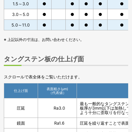
1.5～3.0
●
●
●
●
●
3.0～5.0
●
●
●
●
●
5.0～11.0
●
●
●
●
●
※ 上記以外の寸法は、お問い合わせください。
タングステン板の仕上げ面
スクロールで表全体をご覧いただけます。
表面粗さ(μm)
仕上げ面
（代表値）
最も一般的なタングステン
圧延
Ra3.0
板厚が3mm以下は加熱し
よう十分に歪取りを行なっ
鏡面
Ra1.6
圧延を繰り返すことで表面