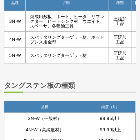
品種
用途
種類
切
焼成用敷板、ボート、ヒータ、リフレ
圧延加
3N-W
クター、ヒートシンク材、ウエイト、
工品
スペーサ、各種治工具
スパッタリングターゲット材、ホット
圧延加
4N-W
プレス用金型
工品
圧延加
5N-W
スパッタリングターゲット材
工品
タングステン板の種類
品種
純度（%）
3N-W（一般材）
99.95以上
4N-W（高純度材）
99.99以上